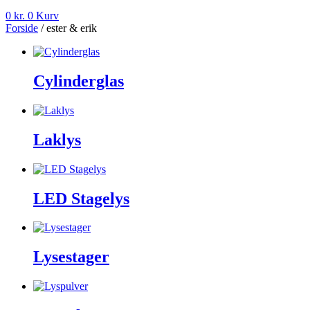
0
kr.
0
Kurv
Forside
/ ester & erik
Cylinderglas
Laklys
LED Stagelys
Lysestager