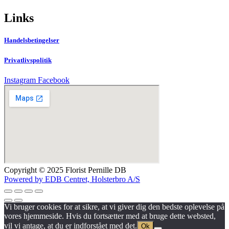
Links
Handelsbetingelser
Privatlivspolitik
Instagram
Facebook
Copyright © 2025 Florist Pernille DB
Powered by EDB Centret, Holsterbro A/S
Vi bruger cookies for at sikre, at vi giver dig den bedste oplevelse på
vores hjemmeside. Hvis du fortsætter med at bruge dette websted,
vil vi antage, at du er indforstået med det.
Ok