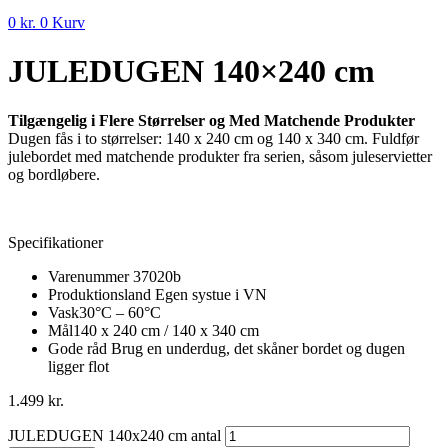
0
kr.
0
Kurv
JULEDUGEN 140×240 cm
Tilgængelig i Flere Størrelser og Med Matchende Produkter
Dugen fås i to størrelser: 140 x 240 cm og 140 x 340 cm. Fuldfør
julebordet med matchende produkter fra serien, såsom juleservietter
og bordløbere.
Specifikationer
Varenummer
37020b
Produktionsland
Egen systue i VN
Vask
30°C – 60°C
Mål
140 x 240 cm / 140 x 340 cm
Gode råd
Brug en underdug, det skåner bordet og dugen
ligger flot
1.499
kr.
JULEDUGEN 140x240 cm antal