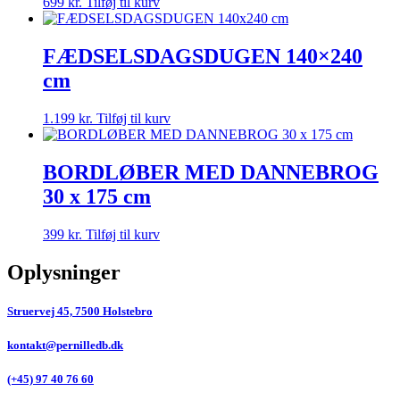
699
kr.
Tilføj til kurv
FÆDSELSDAGSDUGEN 140×240
cm
1.199
kr.
Tilføj til kurv
BORDLØBER MED DANNEBROG
30 x 175 cm
399
kr.
Tilføj til kurv
Oplysninger
Struervej 45, 7500 Holstebro
kontakt@pernilledb.dk
(+45) 97 40 76 60